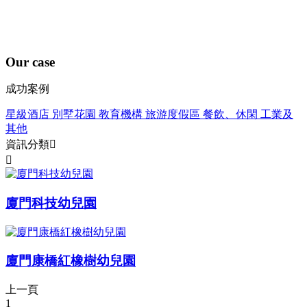
Our case
成功案例
星級酒店
別墅花園
教育機構
旅游度假區
餐飲、休閑
工業及
其他
資訊分類


廈門科技幼兒園
廈門康橋紅橡樹幼兒園
上一頁
1