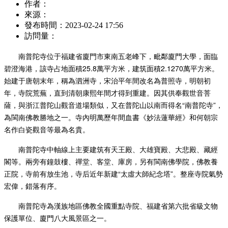
作者：
來源：
發布時間：
2023-02-24 17:56
訪問量：
南普陀寺位于福建省
廈門市
東南
五老峰
下，毗鄰
廈門大學
，面臨
碧澄海港，該寺占地面積25.8萬平方米，建筑面積2.1270萬平方米。
始建于唐朝末年，稱為泗洲寺，宋治平年間改名為普照寺，明朝初
年，寺院荒蕪，直到清朝
康熙
年間才得到重建。因其供奉
觀世音菩
薩
，與浙江
普陀山
觀音道場類似，又在普陀山以南而得名“南普陀寺”，
為
閩南
佛教勝地之一。寺內明
萬歷
年間血書《
妙法蓮華經
》和
何朝宗
名作白瓷
觀音
等最為名貴。
南普陀寺中軸線上主要建筑有天王殿、大雄寶殿、大悲殿、藏經
閣等。兩旁有鐘鼓樓、禪堂、客堂、庫房，另有
閩南佛學院
，佛教養
正院，寺前有放生池，寺后近年新建“
太虛大師
紀念塔”。整座寺院氣勢
宏偉，錯落有序。
南普陀寺為
漢族地區佛教全國重點寺院
、福建省第六批省級文物
保護單位、廈門八大風景區之一。