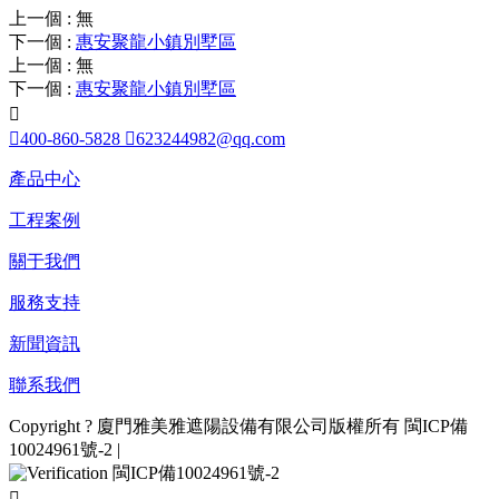
上一個
:
無
下一個
:
惠安聚龍小鎮別墅區
上一個
:
無
下一個
:
惠安聚龍小鎮別墅區


400-860-5828

623244982@qq.com
產品中心
工程案例
關于我們
服務支持
新聞資訊
聯系我們
Copyright ? 廈門雅美雅遮陽設備有限公司版權所有
閩ICP備
10024961號-2
|
閩ICP備10024961號-2
