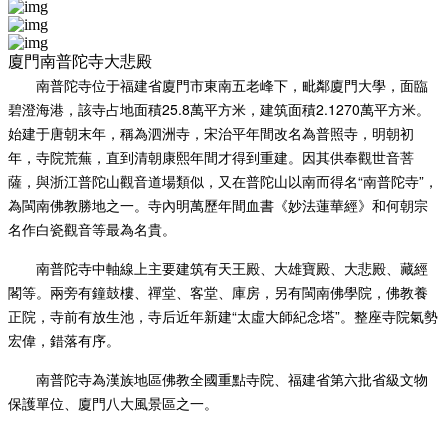
廈門南普陀寺大悲殿
南普陀寺位于福建省
廈門市
東南
五老峰
下，毗鄰
廈門大學
，面臨
碧澄海港，該寺占地面積25.8萬平方米，建筑面積2.1270萬平方米。
始建于唐朝末年，稱為泗洲寺，宋治平年間改名為普照寺，明朝初
年，寺院荒蕪，直到清朝
康熙
年間才得到重建。因其供奉
觀世音菩
薩
，與浙江
普陀山
觀音道場類似，又在普陀山以南而得名“南普陀寺”，
為
閩南
佛教勝地之一。寺內明
萬歷
年間血書《
妙法蓮華經
》和
何朝宗
名作白瓷
觀音
等最為名貴。
南普陀寺中軸線上主要建筑有天王殿、大雄寶殿、大悲殿、藏經
閣等。兩旁有鐘鼓樓、禪堂、客堂、庫房，另有
閩南佛學院
，佛教養
正院，寺前有放生池，寺后近年新建“
太虛大師
紀念塔”。整座寺院氣勢
宏偉，錯落有序。
南普陀寺為
漢族地區佛教全國重點寺院
、福建省第六批省級文物
保護單位、廈門八大風景區之一。