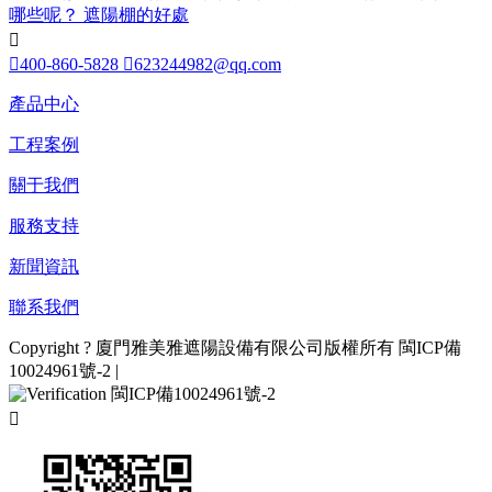
哪些呢？
遮陽棚的好處


400-860-5828

623244982@qq.com
產品中心
工程案例
關于我們
服務支持
新聞資訊
聯系我們
Copyright ? 廈門雅美雅遮陽設備有限公司版權所有
閩ICP備
10024961號-2
|
閩ICP備10024961號-2
