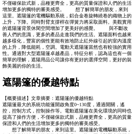
不僅確保款式新，品種更齊全，更高的質量保證和人們的生活
增加更多的獨特的審美感受。 想了解簡單的朋友，來到
這里。遮陽篷的電機驅動系統，鋁合金卷旋轉繞卷的織物上的
上升，下降。同時對臂支撐桿在彈簧力將采取面料。美觀實用
的遮陽篷背景休閑空間增加了更美好的感覺。 與不斷改
善人們的意識，更多的產品走進我們的生活。遮陽面料也越來
越多樣化，豐富的個性更能有效地防止紅外線引起的室內溫度
的上升，降低能耗，空調。電動天遮陽篷當然也有較強的實用
性。通過對大型遮陽篷卓越產品，特征分析，認為這也有一個
簡單的理解，遮陽用品公司讓你有更好的選擇空間，更好的裝
飾美麗的你的生活。
遮陽篷的優越特點
【概要描述】
文章摘要：遮陽篷的優越特點
遮陽篷最大的系統功能篷開啟角度0~130度，通過開關，遙
控，控制方式，控制操作等。電動遮陽篷在美化環境的同時也
提高了操作方便，不僅確保款式新，品種更齊全，更高的質量
保證和人們的生活增加更多的獨特的審美感受。
想了解簡單的朋友，來到這里。遮陽篷的電機驅動系統，