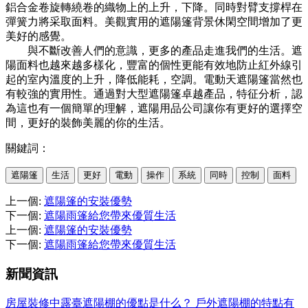
鋁合金卷旋轉繞卷的織物上的上升，下降。同時對臂支撐桿在
彈簧力將采取面料。美觀實用的遮陽篷背景休閑空間增加了更
美好的感覺。
與不斷改善人們的意識，更多的產品走進我們的生活。遮
陽面料也越來越多樣化，豐富的個性更能有效地防止紅外線引
起的室內溫度的上升，降低能耗，空調。電動天遮陽篷當然也
有較強的實用性。通過對大型遮陽篷卓越產品，特征分析，認
為這也有一個簡單的理解，遮陽用品公司讓你有更好的選擇空
間，更好的裝飾美麗的你的生活。
關鍵詞：
遮陽篷
生活
更好
電動
操作
系統
同時
控制
面料
上一個
:
遮陽篷的安裝優勢
下一個
:
遮陽雨篷給您帶來優質生活
上一個
:
遮陽篷的安裝優勢
下一個
:
遮陽雨篷給您帶來優質生活
新聞資訊
房屋裝修中露臺遮陽棚的優點是什么？
戶外遮陽棚的特點有