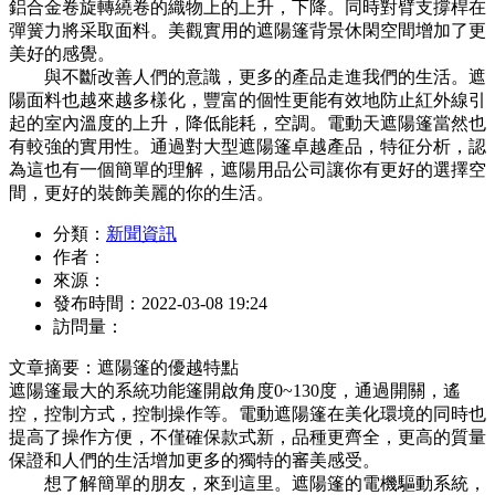
鋁合金卷旋轉繞卷的織物上的上升，下降。同時對臂支撐桿在
彈簧力將采取面料。美觀實用的遮陽篷背景休閑空間增加了更
美好的感覺。
與不斷改善人們的意識，更多的產品走進我們的生活。遮
陽面料也越來越多樣化，豐富的個性更能有效地防止紅外線引
起的室內溫度的上升，降低能耗，空調。電動天遮陽篷當然也
有較強的實用性。通過對大型遮陽篷卓越產品，特征分析，認
為這也有一個簡單的理解，遮陽用品公司讓你有更好的選擇空
間，更好的裝飾美麗的你的生活。
分類：
新聞資訊
作者：
來源：
發布時間：
2022-03-08 19:24
訪問量：
文章摘要：遮陽篷的優越特點
遮陽篷最大的系統功能篷開啟角度0~130度，通過開關，遙
控，控制方式，控制操作等。電動遮陽篷在美化環境的同時也
提高了操作方便，不僅確保款式新，品種更齊全，更高的質量
保證和人們的生活增加更多的獨特的審美感受。
想了解簡單的朋友，來到這里。遮陽篷的電機驅動系統，