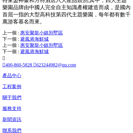
特東盟神畫和方特酒店六大產品類別;其中，四大主題
樂園品牌由中國人完全自主知識產權建造而成，是國內
首屈一指的大型高科技第四代主題樂園，每年都有數千
萬游客慕名而來。
上一個
:
惠安聚龍小鎮別墅區
下一個
:
避風港海鮮城
上一個
:
惠安聚龍小鎮別墅區
下一個
:
避風港海鮮城


400-860-5828

623244982@qq.com
產品中心
工程案例
關于我們
服務支持
新聞資訊
聯系我們